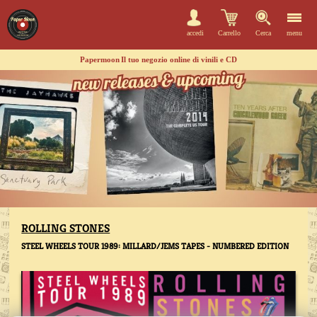
accedi
Carrello
Cerca
menu
Papermoon
Il tuo negozio online di vinili e CD
ROLLING STONES
STEEL WHEELS TOUR 1989: MILLARD/JEMS TAPES - NUMBERED EDITION