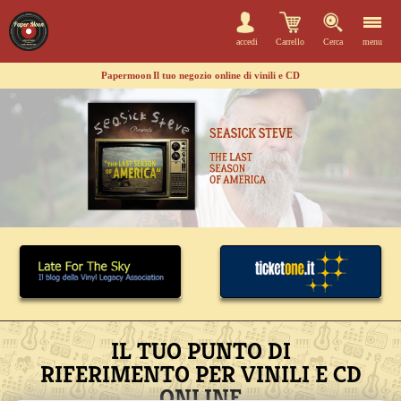
accedi
Carrello
Cerca
menu
Papermoon
Il tuo negozio online di vinili e CD
IL TUO PUNTO DI
RIFERIMENTO PER VINILI E CD
ONLINE