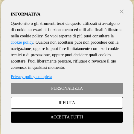
DA 30 ANNI LI IMPORTIAMO
INFORMATIVA
QUOTIDIANAMENTE DAI MAGGIORI
Questo sito o gli strumenti terzi da questo utilizzati si avvalgono
MERCATI INTERNAZIONALI PER METTERVI
di cookie necessari al funzionamento ed utili alle finalità illustrate
A DISPOSIZIONE UN SERVIZIO SEMPRE
nella cookie policy. Se vuoi saperne di più puoi consultare la
PRONTO, PREPARATO E AGGIORNATISSIMO
cookie policy
. Qualora non accettassi puoi non procedere con la
navigazione, oppure lo puoi fare limitatamente con i soli cookie
Gentili clienti
tecnici o di prestazione, oppure puoi decidere quali cookies
accettare. Puoi liberamente prestare, rifiutare o revocare il tuo
venerdì 7 agosto
PAPER MOON
inizierà il periodo di ferie
consenso, in qualsiasi momento.
estive.
Privacy policy completa
Risponderemo comunque alle Vostre mail e gestiremo i Vostri graditi
ordini con cadenza giornaliera ma con operatività ridotta.
PERSONALIZZA
L
unedì 24 agosto
riprenderà l'attività regolare.
Tutto lo staff ringrazia per l’attenzione
RIFIUTA
ACCETTA TUTTI
continua
Dear customers
Due to summer break, shop will close on 07/08