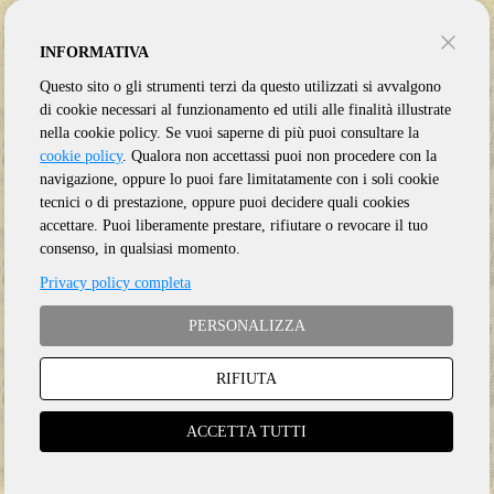
INFORMATIVA
Trovati: 2757
per pagina
Questo sito o gli strumenti terzi da questo utilizzati si avvalgono
di cookie necessari al funzionamento ed utili alle finalità illustrate
1
2
3
4
. . .
111
nella cookie policy. Se vuoi saperne di più puoi consultare la
cookie policy
. Qualora non accettassi puoi non procedere con la
navigazione, oppure lo puoi fare limitatamente con i soli cookie
tecnici o di prestazione, oppure puoi decidere quali cookies
accettare. Puoi liberamente prestare, rifiutare o revocare il tuo
consenso, in qualsiasi momento.
Privacy policy completa
PERSONALIZZA
Disponibile
RIFIUTA
dal
24/08/2026
BARRAS KRIS - BAND
BLACK SABBATH
ACCETTA TUTTI
MONSTERS WE MADE
BRESCIA, ITALY 1973.02.21 -
NUMBERED & COLORED