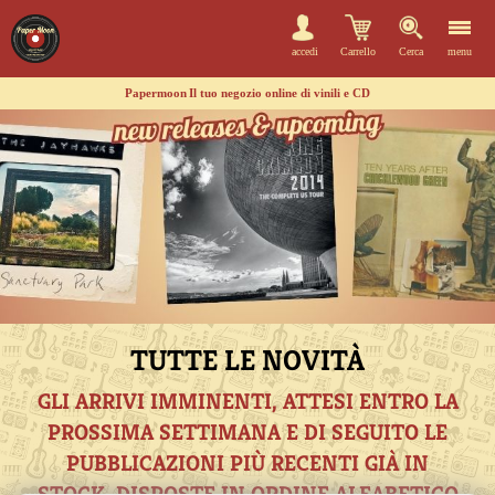
accedi
Carrello
Cerca
menu
Papermoon
Il tuo negozio online di vinili e CD
TUTTE LE NOVITÀ
GLI ARRIVI IMMINENTI, ATTESI ENTRO LA
PROSSIMA SETTIMANA E DI SEGUITO LE
PUBBLICAZIONI PIÙ RECENTI GIÀ IN
STOCK, DISPOSTE IN ORDINE ALFABETICO