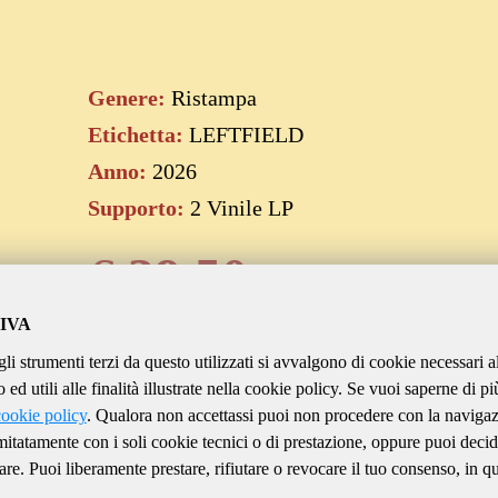
Genere:
Ristampa
Etichetta:
LEFTFIELD
Anno:
2026
Supporto:
2 Vinile LP
€
39.50
IVA
gli strumenti terzi da questo utilizzati si avvalgono di cookie necessari a
Aggiungi al carrello
ed utili alle finalità illustrate nella cookie policy. Se vuoi saperne di pi
cookie policy
. Qualora non accettassi puoi non procedere con la naviga
imitatamente con i soli cookie tecnici o di prestazione, oppure puoi decid
are. Puoi liberamente prestare, rifiutare o revocare il tuo consenso, in qu