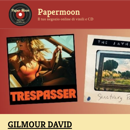
Papermoon
Il tuo negozio online di vinili e CD
GILMOUR DAVID