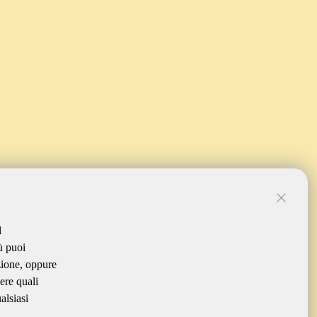
l
ù puoi
zione, oppure
ere quali
alsiasi