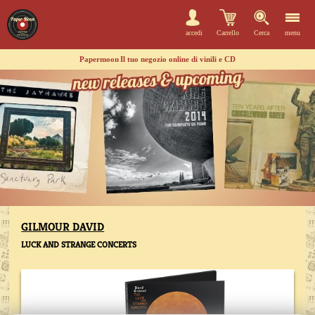
accedi
Carrello
Cerca
menu
Papermoon
Il tuo negozio online di vinili e CD
GILMOUR DAVID
LUCK AND STRANGE CONCERTS