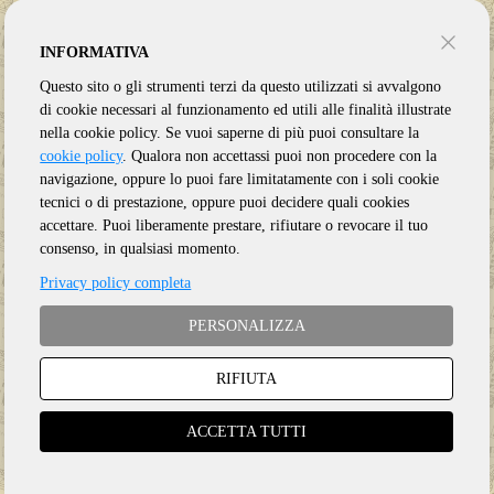
INFORMATIVA
Questo sito o gli strumenti terzi da questo utilizzati si avvalgono
di cookie necessari al funzionamento ed utili alle finalità illustrate
nella cookie policy. Se vuoi saperne di più puoi consultare la
cookie policy
. Qualora non accettassi puoi non procedere con la
navigazione, oppure lo puoi fare limitatamente con i soli cookie
tecnici o di prestazione, oppure puoi decidere quali cookies
accettare. Puoi liberamente prestare, rifiutare o revocare il tuo
consenso, in qualsiasi momento.
Privacy policy completa
Genere:
Rock
PERSONALIZZA
Etichetta:
LEGACY
Anno:
2025
RIFIUTA
Supporto:
2 CD
ACCETTA TUTTI
€
19.50