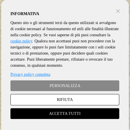
INFORMATIVA
Questo sito o gli strumenti terzi da questo utilizzati si avvalgono
di cookie necessari al funzionamento ed utili alle finalità illustrate
nella cookie policy. Se vuoi saperne di più puoi consultare la
cookie policy
. Qualora non accettassi puoi non procedere con la
navigazione, oppure lo puoi fare limitatamente con i soli cookie
tecnici o di prestazione, oppure puoi decidere quali cookies
accettare. Puoi liberamente prestare, rifiutare o revocare il tuo
Genere:
Rock
consenso, in qualsiasi momento.
Etichetta:
SONY
Privacy policy completa
Anno:
2024
Supporto:
Vinile LP
PERSONALIZZA
€
40.50
RIFIUTA
ACCETTA TUTTI
Aggiungi al carrello