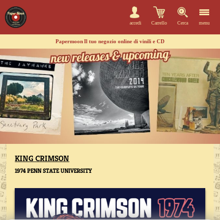
accedi
Carrello
Cerca
menu
Papermoon
Il tuo negozio online di vinili e CD
KING CRIMSON
1974 PENN STATE UNIVERSITY