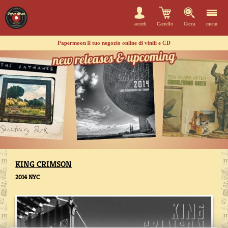
accedi
Carrello
Cerca
menu
Papermoon
Il tuo negozio online di vinili e CD
KING CRIMSON
2014 NYC