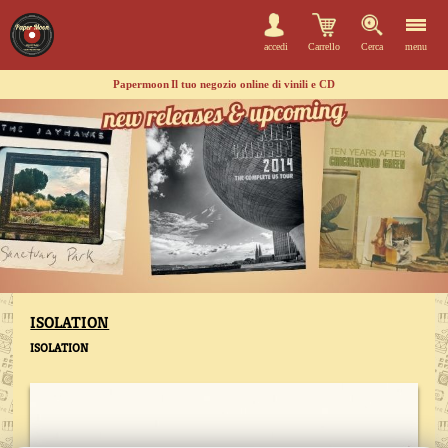
accedi
Carrello
Cerca
menu
Papermoon
Il tuo negozio online di vinili e CD
ISOLATION
ISOLATION