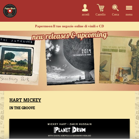
accedi
Carrello
Cerca
menu
Papermoon
Il tuo negozio online di vinili e CD
HART MICKEY
IN THE GROOVE