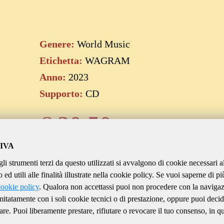
Genere:
World Music
Etichetta:
WAGRAM
Anno:
2023
Supporto:
CD
€
20.50
IVA
gli strumenti terzi da questo utilizzati si avvalgono di cookie necessari a
Aggiungi al carrello
ed utili alle finalità illustrate nella cookie policy. Se vuoi saperne di pi
cookie policy
. Qualora non accettassi puoi non procedere con la naviga
imitatamente con i soli cookie tecnici o di prestazione, oppure puoi decid
are. Puoi liberamente prestare, rifiutare o revocare il tuo consenso, in qu