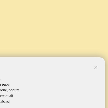
l
ù puoi
zione, oppure
ere quali
alsiasi