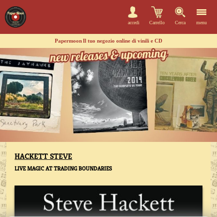
accedi
Carrello
Cerca
menu
Papermoon
Il tuo negozio online di vinili e CD
HACKETT STEVE
LIVE MAGIC AT TRADING BOUNDARIES