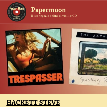
Papermoon
Il tuo negozio online di vinili e CD
HACKETT STEVE