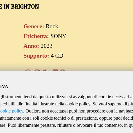
VE IN BRIGHTON
Genere:
Rock
Etichetta:
SONY
Anno:
2023
Supporto:
4 CD
€
31.50
IVA
gli strumenti terzi da questo utilizzati si avvalgono di cookie necessari a
Aggiungi al carrello
ed utili alle finalità illustrate nella cookie policy. Se vuoi saperne di pi
cookie policy
. Qualora non accettassi puoi non procedere con la naviga
imitatamente con i soli cookie tecnici o di prestazione, oppure puoi decid
are. Puoi liberamente prestare, rifiutare o revocare il tuo consenso, in qu