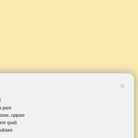
l
ù puoi
zione, oppure
ere quali
alsiasi