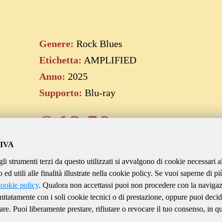
Genere:
Rock Blues
Etichetta:
AMPLIFIED
Anno:
2025
Supporto:
Blu-ray
€
19.50
IVA
gli strumenti terzi da questo utilizzati si avvalgono di cookie necessari a
Aggiungi al carrello
ed utili alle finalità illustrate nella cookie policy. Se vuoi saperne di pi
cookie policy
. Qualora non accettassi puoi non procedere con la naviga
imitatamente con i soli cookie tecnici o di prestazione, oppure puoi decid
are. Puoi liberamente prestare, rifiutare o revocare il tuo consenso, in qu