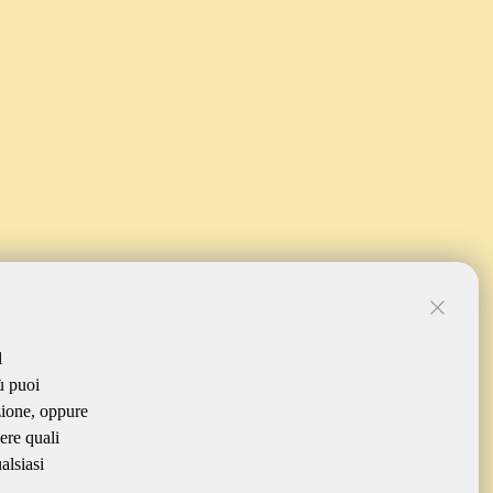
l
ù puoi
zione, oppure
ere quali
alsiasi