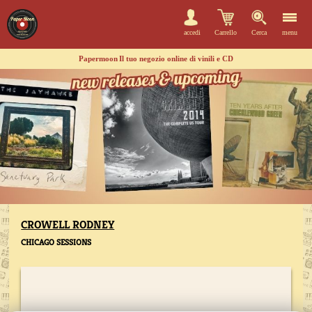
accedi
Carrello
Cerca
menu
Papermoon
Il tuo negozio online di vinili e CD
CROWELL RODNEY
CHICAGO SESSIONS