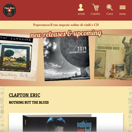
accedi
Carrello
Cerca
menu
Papermoon
Il tuo negozio online di vinili e CD
CLAPTON ERIC
NOTHING BUT THE BLUES