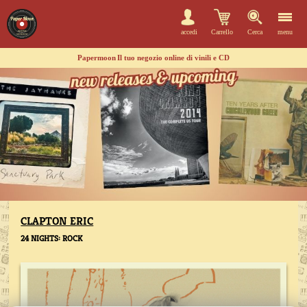
accedi
Carrello
Cerca
menu
Papermoon
Il tuo negozio online di vinili e CD
CLAPTON ERIC
24 NIGHTS: ROCK