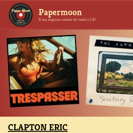
Papermoon
Il tuo negozio online di vinili e CD
CLAPTON ERIC