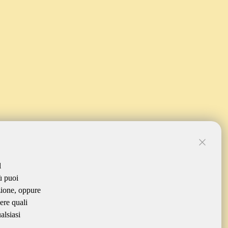
l
ù puoi
zione, oppure
ere quali
alsiasi