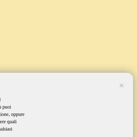
l
ù puoi
zione, oppure
ere quali
alsiasi