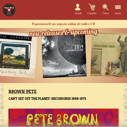
accedi
Carrello
Cerca
menu
Papermoon
Il tuo negozio online di vinili e CD
BROWN PETE
CAN'T GET OFF THE PLANET: RECORDINGS 1968-1973