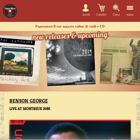
accedi
Carrello
Cerca
menu
Papermoon
Il tuo negozio online di vinili e CD
BENSON GEORGE
LIVE AT MONTREUX 1986