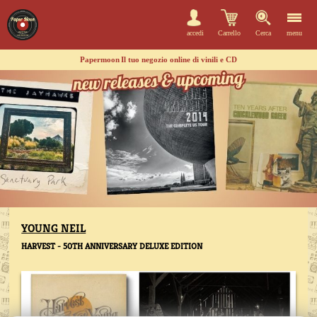
accedi
Carrello
Cerca
menu
Papermoon
Il tuo negozio online di vinili e CD
YOUNG NEIL
HARVEST - 50TH ANNIVERSARY DELUXE EDITION