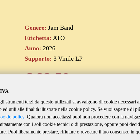
Genere:
Jam Band
Etichetta:
ATO
Anno:
2026
Supporto:
3 Vinile LP
€
89.50
IVA
gli strumenti terzi da questo utilizzati si avvalgono di cookie necessari a
Aggiungi al carrello
ed utili alle finalità illustrate nella cookie policy. Se vuoi saperne di pi
cookie policy
. Qualora non accettassi puoi non procedere con la naviga
imitatamente con i soli cookie tecnici o di prestazione, oppure puoi decid
are. Puoi liberamente prestare, rifiutare o revocare il tuo consenso, in qu