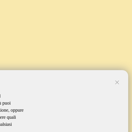
l
ù puoi
zione, oppure
ere quali
alsiasi