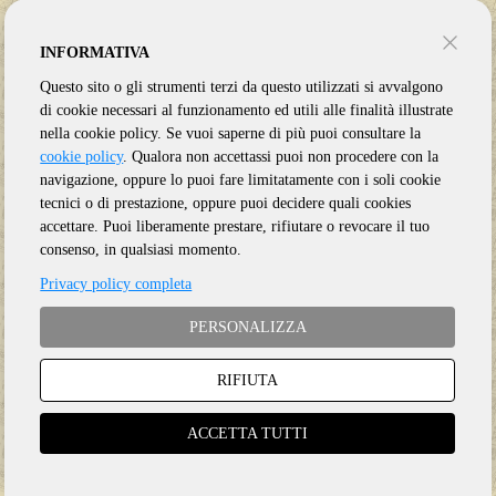
INFORMATIVA
Questo sito o gli strumenti terzi da questo utilizzati si avvalgono
di cookie necessari al funzionamento ed utili alle finalità illustrate
YOUNG NEIL - AND CRAZY HORSE
YOUNG NEIL - AND CRAZY HORSE
nella cookie policy. Se vuoi saperne di più puoi consultare la
WAY DOWN IN THE RUST BUCKET
WAY DOWN IN THE RUST BUCKET
cookie policy
. Qualora non accettassi puoi non procedere con la
navigazione, oppure lo puoi fare limitatamente con i soli cookie
tecnici o di prestazione, oppure puoi decidere quali cookies
accettare. Puoi liberamente prestare, rifiutare o revocare il tuo
consenso, in qualsiasi momento.
4 Vinile
Privacy policy completa
2 CD
LP
PERSONALIZZA
RIFIUTA
ACCETTA TUTTI