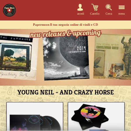
accedi
Carrello
Cerca
menu
Papermoon
Il tuo negozio online di vinili e CD
YOUNG NEIL - AND CRAZY HORSE