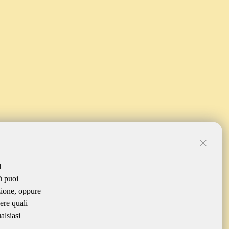
l
ù puoi
zione, oppure
ere quali
alsiasi