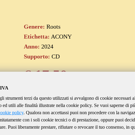
Genere:
Roots
Etichetta:
ACONY
Anno:
2024
Supporto:
CD
€
17.50
IVA
gli strumenti terzi da questo utilizzati si avvalgono di cookie necessari a
Aggiungi al carrello
ed utili alle finalità illustrate nella cookie policy. Se vuoi saperne di pi
cookie policy
. Qualora non accettassi puoi non procedere con la naviga
imitatamente con i soli cookie tecnici o di prestazione, oppure puoi decid
are. Puoi liberamente prestare, rifiutare o revocare il tuo consenso, in qu