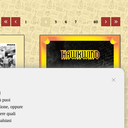
1
. . .
4
5
6
7
. . .
60
l
ù puoi
zione, oppure
ere quali
alsiasi
RD
HAWKWIND