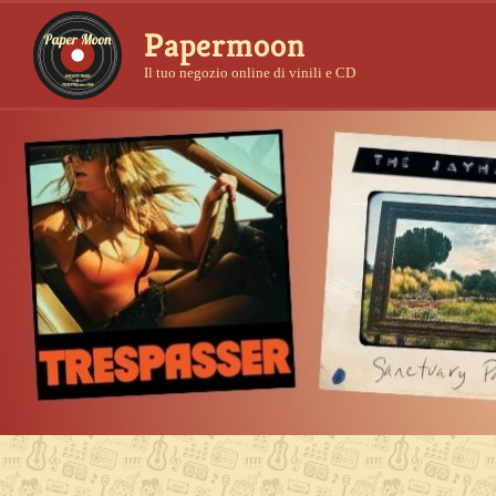
Papermoon
Il tuo negozio online di vinili e CD