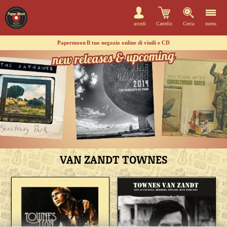
accedi
Carrello
Cerca
menu
Papermoon
Il tuo negozio online di vinili e CD
VAN ZANDT TOWNES