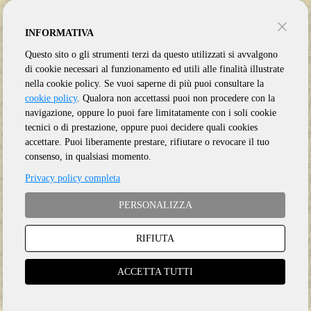
INFORMATIVA
Questo sito o gli strumenti terzi da questo utilizzati si avvalgono
di cookie necessari al funzionamento ed utili alle finalità illustrate
VAN ZANDT TOWNES
VAN ZANDT TOWNES
nella cookie policy. Se vuoi saperne di più puoi consultare la
LIVE ON SOLO SESSIONS: AUSTIN, TX.
LIVE AT THE TAVASTIA, HELSINKI,
cookie policy
. Qualora non accettassi puoi non procedere con la
1995
FINLAND, JUNE 18TH 1993
navigazione, oppure lo puoi fare limitatamente con i soli cookie
tecnici o di prestazione, oppure puoi decidere quali cookies
accettare. Puoi liberamente prestare, rifiutare o revocare il tuo
consenso, in qualsiasi momento.
Vinile
Privacy policy completa
Vinile
LP
€
21.50
€
26.50
PERSONALIZZA
RIFIUTA
ACCETTA TUTTI