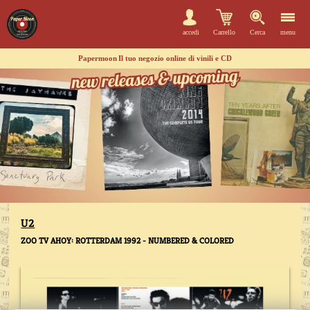
accedi
Carrello
Cerca
menu
Papermoon
Il tuo negozio online di vinili e CD
U2
ZOO TV AHOY: ROTTERDAM 1992 - NUMBERED & COLORED