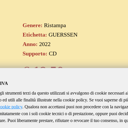
Genere:
Ristampa
Etichetta:
GUERSSEN
Anno:
2022
Supporto:
CD
€
19.50
IVA
gli strumenti terzi da questo utilizzati si avvalgono di cookie necessari a
Aggiungi al carrello
ed utili alle finalità illustrate nella cookie policy. Se vuoi saperne di pi
cookie policy
. Qualora non accettassi puoi non procedere con la naviga
imitatamente con i soli cookie tecnici o di prestazione, oppure puoi decid
are. Puoi liberamente prestare, rifiutare o revocare il tuo consenso, in qu