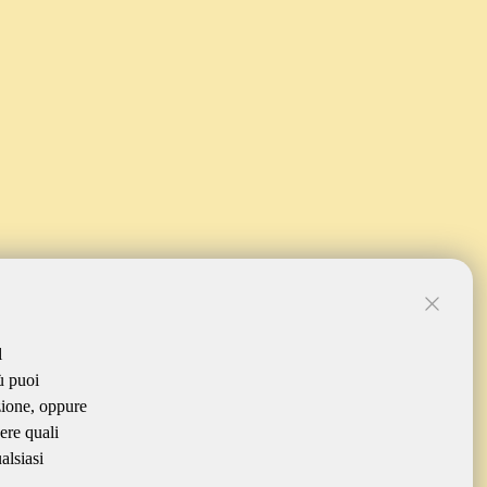
l
ù puoi
zione, oppure
ere quali
alsiasi