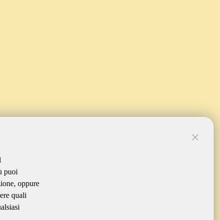
l
ù puoi
zione, oppure
ere quali
alsiasi