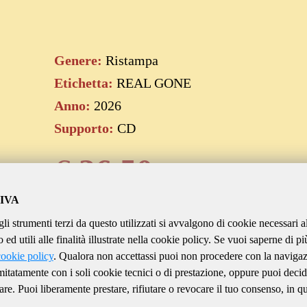
Genere:
Ristampa
Etichetta:
REAL GONE
Anno:
2026
Supporto:
CD
€
36.50
IVA
gli strumenti terzi da questo utilizzati si avvalgono di cookie necessari a
Aggiungi al carrello
ed utili alle finalità illustrate nella cookie policy. Se vuoi saperne di pi
cookie policy
. Qualora non accettassi puoi non procedere con la naviga
imitatamente con i soli cookie tecnici o di prestazione, oppure puoi decid
are. Puoi liberamente prestare, rifiutare o revocare il tuo consenso, in qu