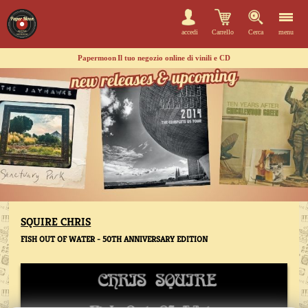
accedi
Carrello
Cerca
menu
Papermoon
Il tuo negozio online di vinili e CD
SQUIRE CHRIS
FISH OUT OF WATER - 50TH ANNIVERSARY EDITION