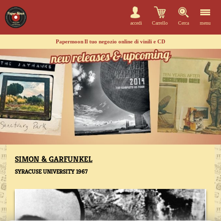
accedi
Carrello
Cerca
menu
Papermoon
Il tuo negozio online di vinili e CD
SIMON & GARFUNKEL
SYRACUSE UNIVERSITY 1967