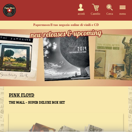
accedi
Carrello
Cerca
menu
Papermoon
Il tuo negozio online di vinili e CD
PINK FLOYD
THE WALL - SUPER DELUXE BOX SET