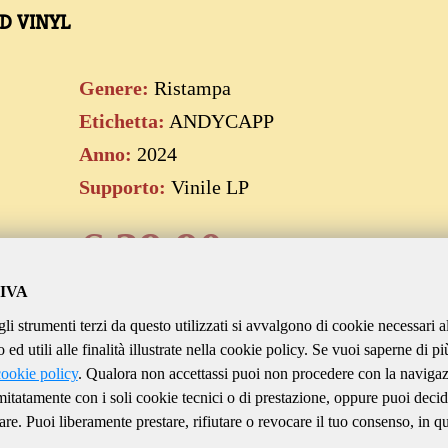
ED VINYL
Genere:
Ristampa
Etichetta:
ANDYCAPP
Anno:
2024
Supporto:
Vinile LP
€
39.90
IVA
gli strumenti terzi da questo utilizzati si avvalgono di cookie necessari a
Aggiungi al carrello
ed utili alle finalità illustrate nella cookie policy. Se vuoi saperne di pi
cookie policy
. Qualora non accettassi puoi non procedere con la naviga
imitatamente con i soli cookie tecnici o di prestazione, oppure puoi decid
are. Puoi liberamente prestare, rifiutare o revocare il tuo consenso, in qu