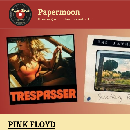
Papermoon
Il tuo negozio online di vinili e CD
PINK FLOYD