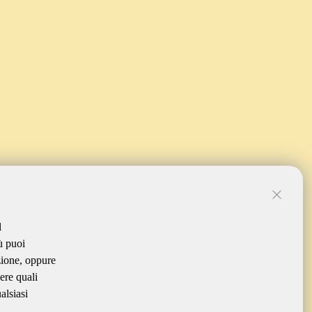
l
ù puoi
zione, oppure
ere quali
alsiasi