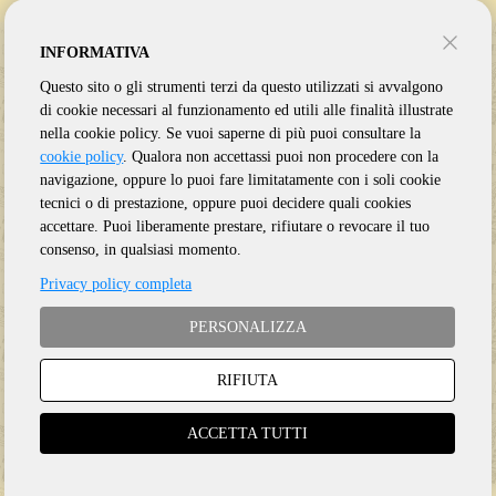
INFORMATIVA
Questo sito o gli strumenti terzi da questo utilizzati si avvalgono
di cookie necessari al funzionamento ed utili alle finalità illustrate
nella cookie policy. Se vuoi saperne di più puoi consultare la
cookie policy
. Qualora non accettassi puoi non procedere con la
navigazione, oppure lo puoi fare limitatamente con i soli cookie
tecnici o di prestazione, oppure puoi decidere quali cookies
accettare. Puoi liberamente prestare, rifiutare o revocare il tuo
consenso, in qualsiasi momento.
SOFT MACHINE
ARMATRADING JOAN
Privacy policy completa
THIRTEEN
KEY
PERSONALIZZA
RIFIUTA
CD
CD
ACCETTA TUTTI
€
19.50
€
12.90