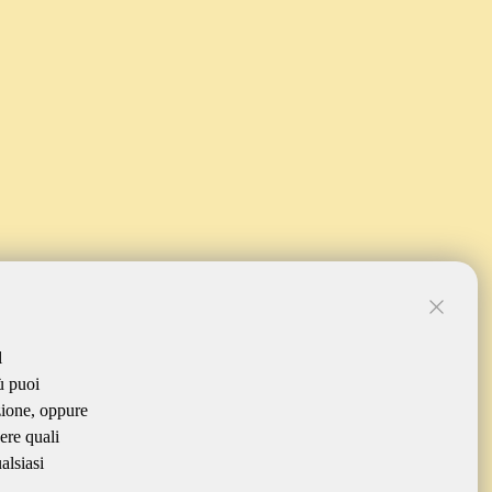
l
ù puoi
zione, oppure
ere quali
alsiasi