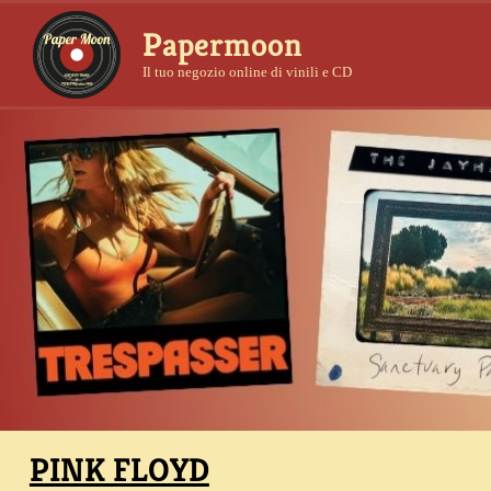
Papermoon
Il tuo negozio online di vinili e CD
PINK FLOYD