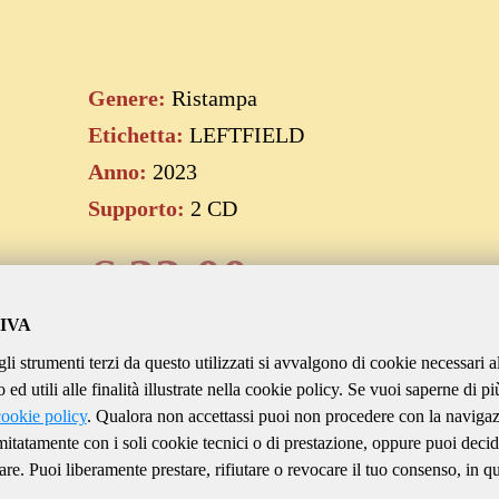
Genere:
Ristampa
Etichetta:
LEFTFIELD
Anno:
2023
Supporto:
2 CD
€
22.00
IVA
gli strumenti terzi da questo utilizzati si avvalgono di cookie necessari a
Aggiungi al carrello
ed utili alle finalità illustrate nella cookie policy. Se vuoi saperne di pi
cookie policy
. Qualora non accettassi puoi non procedere con la naviga
imitatamente con i soli cookie tecnici o di prestazione, oppure puoi decid
are. Puoi liberamente prestare, rifiutare o revocare il tuo consenso, in qu