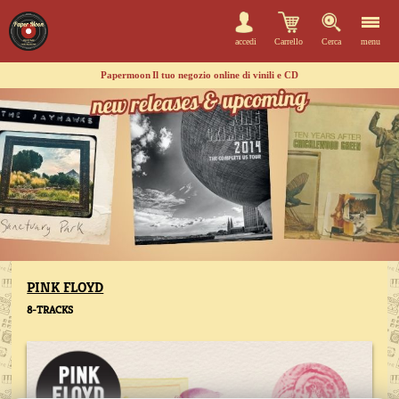
accedi
Carrello
Cerca
menu
Papermoon
Il tuo negozio online di vinili e CD
PINK FLOYD
8-TRACKS