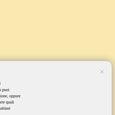
l
ù puoi
zione, oppure
ere quali
alsiasi