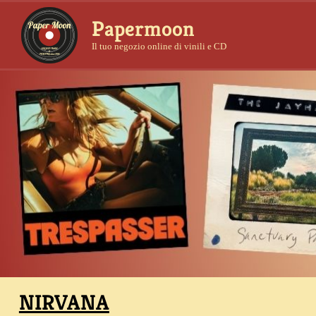
Papermoon
Il tuo negozio online di vinili e CD
NIRVANA