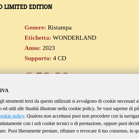
D LIMITED EDITION
Genere:
Ristampa
Etichetta:
WONDERLAND
Anno:
2023
Supporto:
4 CD
€
59.90
IVA
gli strumenti terzi da questo utilizzati si avvalgono di cookie necessari a
Aggiungi al carrello
ed utili alle finalità illustrate nella cookie policy. Se vuoi saperne di pi
cookie policy
. Qualora non accettassi puoi non procedere con la naviga
imitatamente con i soli cookie tecnici o di prestazione, oppure puoi decid
are. Puoi liberamente prestare, rifiutare o revocare il tuo consenso, in qu