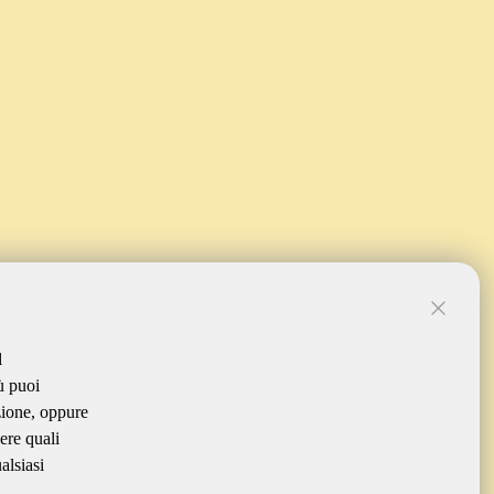
l
ù puoi
zione, oppure
ere quali
alsiasi