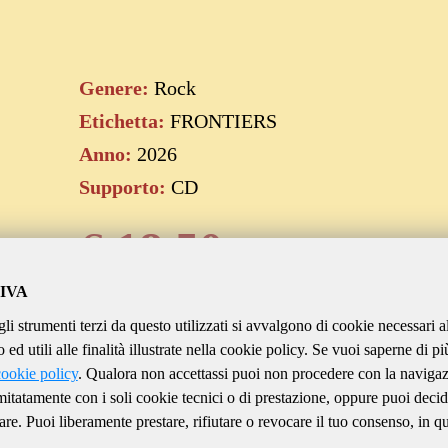
Genere:
Rock
Etichetta:
FRONTIERS
Anno:
2026
Supporto:
CD
€
18.50
IVA
gli strumenti terzi da questo utilizzati si avvalgono di cookie necessari a
Aggiungi al carrello
ed utili alle finalità illustrate nella cookie policy. Se vuoi saperne di pi
cookie policy
. Qualora non accettassi puoi non procedere con la naviga
imitatamente con i soli cookie tecnici o di prestazione, oppure puoi decid
are. Puoi liberamente prestare, rifiutare o revocare il tuo consenso, in qu