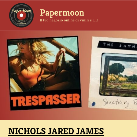
Papermoon
Il tuo negozio online di vinili e CD
NICHOLS JARED JAMES