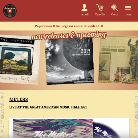
accedi
Carrello
Cerca
menu
Papermoon
Il tuo negozio online di vinili e CD
METERS
LIVE AT THE GREAT AMERICAN MUSIC HALL 1975