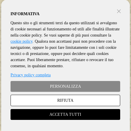
INFORMATIVA
Questo sito o gli strumenti terzi da questo utilizzati si avvalgono
di cookie necessari al funzionamento ed utili alle finalità illustrate
nella cookie policy. Se vuoi saperne di più puoi consultare la
cookie policy
. Qualora non accettassi puoi non procedere con la
navigazione, oppure lo puoi fare limitatamente con i soli cookie
tecnici o di prestazione, oppure puoi decidere quali cookies
accettare. Puoi liberamente prestare, rifiutare o revocare il tuo
consenso, in qualsiasi momento.
Privacy policy completa
Genere:
Ristampa
PERSONALIZZA
Etichetta:
SING
Anno:
2025
RIFIUTA
Supporto:
CD
ACCETTA TUTTI
€
19.50