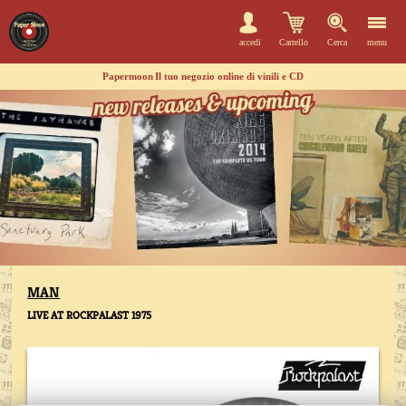
accedi
Carrello
Cerca
menu
Papermoon
Il tuo negozio online di vinili e CD
MAN
LIVE AT ROCKPALAST 1975