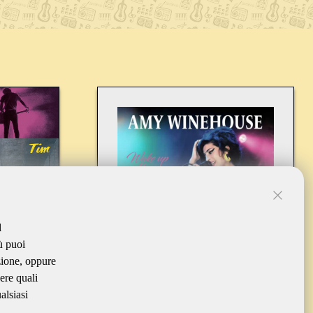
l
ù puoi
zione, oppure
ere quali
alsiasi
S
WINEHOUSE AMY