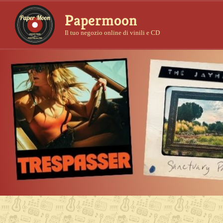
Papermoon
Il tuo negozio online di vinili e CD