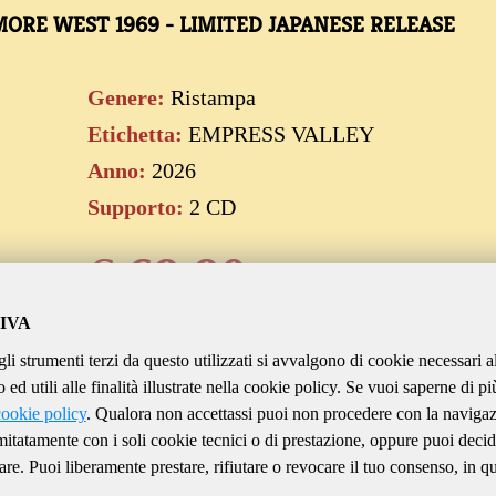
ORE WEST 1969 - LIMITED JAPANESE RELEASE
Genere:
Ristampa
Etichetta:
EMPRESS VALLEY
Anno:
2026
Supporto:
2 CD
€
69.90
IVA
gli strumenti terzi da questo utilizzati si avvalgono di cookie necessari a
Aggiungi al carrello
ed utili alle finalità illustrate nella cookie policy. Se vuoi saperne di pi
cookie policy
. Qualora non accettassi puoi non procedere con la naviga
imitatamente con i soli cookie tecnici o di prestazione, oppure puoi decid
are. Puoi liberamente prestare, rifiutare o revocare il tuo consenso, in qu