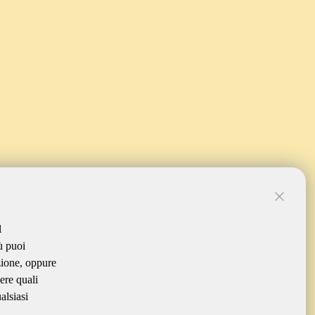
l
ù puoi
zione, oppure
ere quali
alsiasi