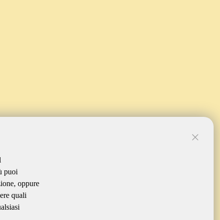
l
ù puoi
zione, oppure
ere quali
alsiasi