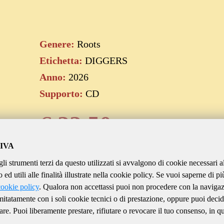
Genere:
Roots
Etichetta:
DIGGERS
Anno:
2026
Supporto:
CD
€
22.50
IVA
gli strumenti terzi da questo utilizzati si avvalgono di cookie necessari a
Aggiungi al carrello
ed utili alle finalità illustrate nella cookie policy. Se vuoi saperne di pi
cookie policy
. Qualora non accettassi puoi non procedere con la naviga
imitatamente con i soli cookie tecnici o di prestazione, oppure puoi decid
are. Puoi liberamente prestare, rifiutare o revocare il tuo consenso, in qu