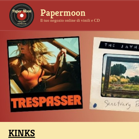
Papermoon
Il tuo negozio online di vinili e CD
KINKS