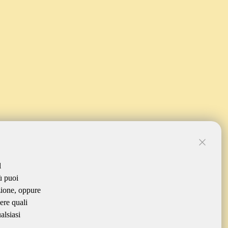
l
ù puoi
zione, oppure
ere quali
alsiasi