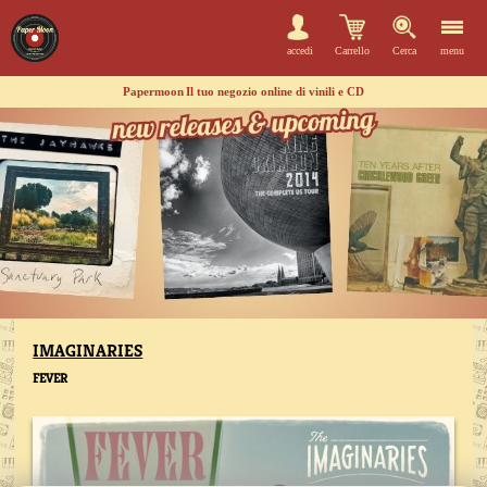
accedi
Carrello
Cerca
menu
Papermoon
Il tuo negozio online di vinili e CD
IMAGINARIES
FEVER