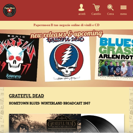
accedi
Carrello
Cerca
menu
Papermoon
Il tuo negozio online di vinili e CD
GRATEFUL DEAD
HOMETOWN BLUES: WINTERLAND BROADCAST 1967