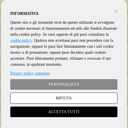
INFORMATIVA
Questo sito o gli strumenti terzi da questo utilizzati si avvalgono
di cookie necessari al funzionamento ed utili alle finalità illustrate
nella cookie policy. Se vuoi saperne di più puoi consultare la
cookie policy
. Qualora non accettassi puoi non procedere con la
navigazione, oppure lo puoi fare limitatamente con i soli cookie
tecnici o di prestazione, oppure puoi decidere quali cookies
accettare. Puoi liberamente prestare, rifiutare o revocare il tuo
Genere:
Ristampa
consenso, in qualsiasi momento.
Etichetta:
LEFTFIELD
Privacy policy completa
Anno:
2024
Supporto:
2 Vinile
PERSONALIZZA
€
39.50
RIFIUTA
ACCETTA TUTTI
Aggiungi al carrello