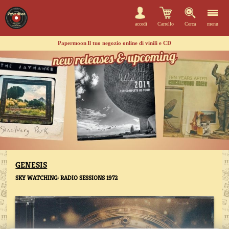
accedi
Carrello
Cerca
menu
Papermoon
Il tuo negozio online di vinili e CD
GENESIS
SKY WATCHING: RADIO SESSIONS 1972