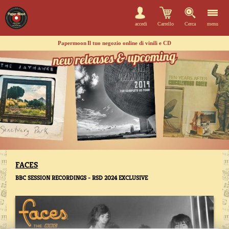
accedi
Carrello
Cerca
menu
Papermoon
Il tuo negozio online di vinili e CD
FACES
BBC SESSION RECORDINGS - RSD 2024 EXCLUSIVE