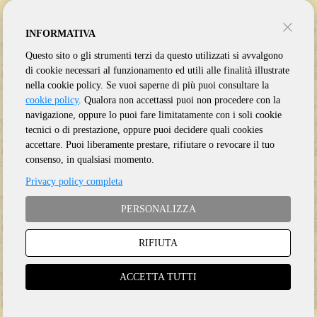
INFORMATIVA
Questo sito o gli strumenti terzi da questo utilizzati si avvalgono
di cookie necessari al funzionamento ed utili alle finalità illustrate
nella cookie policy. Se vuoi saperne di più puoi consultare la
cookie policy
. Qualora non accettassi puoi non procedere con la
navigazione, oppure lo puoi fare limitatamente con i soli cookie
tecnici o di prestazione, oppure puoi decidere quali cookies
accettare. Puoi liberamente prestare, rifiutare o revocare il tuo
consenso, in qualsiasi momento.
BEATLES
LONE JUSTICE
Privacy policy completa
EARLY BROADCASTS 1963-1964
VIVA LONE JUSTICE
PERSONALIZZA
RIFIUTA
2 CD
CD
ACCETTA TUTTI
€
15.50
€
18.50